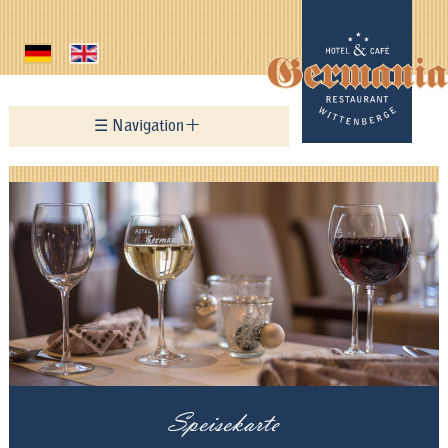
☰ Navigation
Home
Hotel
Restaurant
Speisekarte
Ferienwohnung
Aktuelles
Speisekarte
Historie