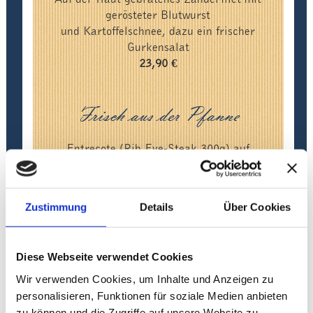
gerösteter Blutwurst
und Kartoffelschnee, dazu ein frischer
Gurkensalat
23,90 €
Frisch aus der Pfanne
Entrecote (Rib Eye-Steak 300g) auf
Whiskeyglace
mit Prinzessbohnen und Kartoffelecken mit
Dip
Zustimmung
Details
Über Cookies
32,90 €
Gebratene Schweinemedaillons
Diese Webseite verwendet Cookies
mit frischen Rahmchampignons und
Wir verwenden Cookies, um Inhalte und Anzeigen zu
Kartoffelkroketten
21,90 €
personalisieren, Funktionen für soziale Medien anbieten
zu können und die Zugriffe auf unsere Website zu