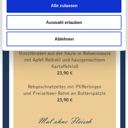
Alle zulassen
Hausgemachte klassische Rinder-Roulade
mit Apfel-Rotkohl und Kartoffelkloß
20,90 €
Auswahl erlauben
Ganz wilde Sachen
Ablehnen
Hirschbraten aus der Keule in Rotweinsauce
mit Apfel-Rotkohl und hausgemachtem
Kartoffelkloß
23,90 €
Rehgeschnetzeltes mit Pfifferlingen
und Preiselbeer-Rahm an Butterspätzle
23,90 €
Mal ohne Fleisch