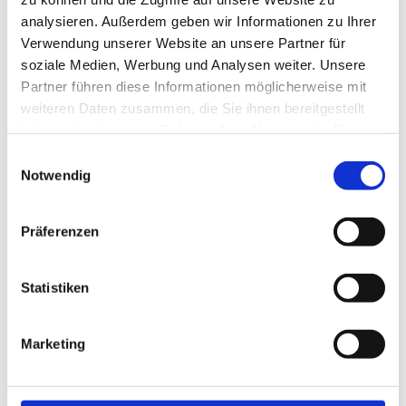
Schweineschnitzel "Wiener Art" mit
analysieren. Außerdem geben wir Informationen zu Ihrer
Preiselbeeren,
Verwendung unserer Website an unsere Partner für
frischem Marktgemüse und Bratkartoffeln
soziale Medien, Werbung und Analysen weiter. Unsere
19,90 €
Partner führen diese Informationen möglicherweise mit
weiteren Daten zusammen, die Sie ihnen bereitgestellt
Gebratene Kalbsleber auf gedünsteten
haben oder die sie im Rahmen Ihrer Nutzung der Dienste
Äpfeln und Zwiebeln
gesammelt haben.
Einwilligungsauswahl
an hausgemachten Stampfkartoffeln
Notwendig
19,90 €
Präferenzen
Hähnchenbruststreifen mit Blattspinat und
Bandnudeln
18,90 €
Statistiken
„Hüttennudeln“ - Pasta mit Schweinefilet-
Spitzen und
Marketing
knackigem Gemüse in Tomaten-Kräuterrahm
19,90 €